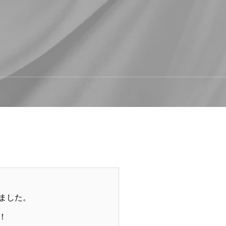
ました。
！