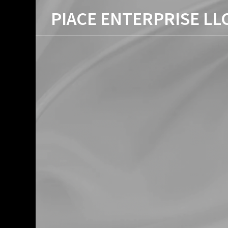
PIACE ENTERPRISE LL
SE LLC
DGsへの取り組み